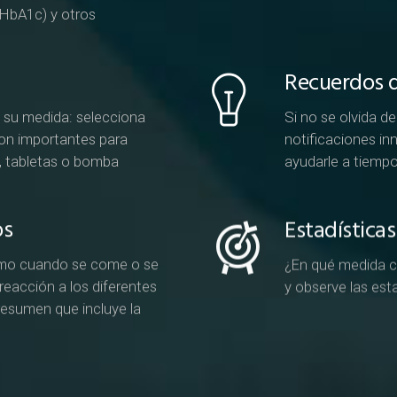
(HbA1c) y otros
Recuerdos d
a su medida: selecciona
Si no se olvida d
son importantes para
notificaciones in
s, tabletas o bomba
ayudarle a tiemp
os
Estadísticas
smo cuando se come o se
¿En qué medida co
 reacción a los diferentes
y observe las est
resumen que incluye la