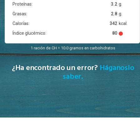
Proteínas:
3.2
g.
Grasas:
2.8
g.
Calorías:
342
kcal.
Índice glucémico:
80
1 ración de CH = 10.0 gramos en carbohidratos
¿Ha encontrado un error?
Háganoslo
saber.