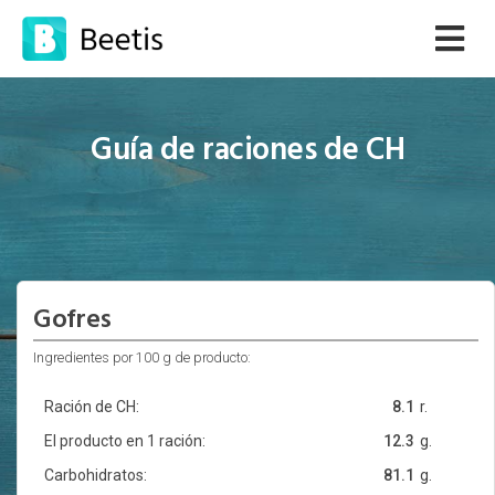
Guía de raciones de CH
Gofres
Ingredientes por 100 g de producto:
Ración de CH:
8.1
r.
El producto en 1 ración:
12.3
g.
Carbohidratos:
81.1
g.