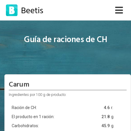
Guía de raciones de CH
Carum
Ingredientes por 100 g de producto:
Ración de CH:
4.6
r.
El producto en 1 ración:
21.8
g.
Carbohidratos:
45.9
g.