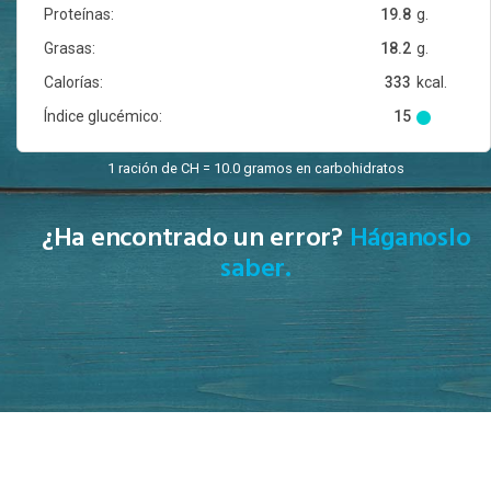
Proteínas:
19.8
g.
Grasas:
18.2
g.
Calorías:
333
kcal.
Índice glucémico:
15
1 ración de CH = 10.0 gramos en carbohidratos
¿Ha encontrado un error?
Háganoslo
saber.