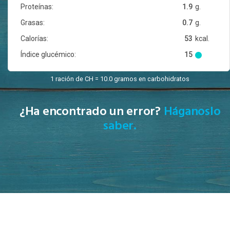
Proteínas:
1.9
g.
Grasas:
0.7
g.
Calorías:
53
kcal.
Índice glucémico:
15
1 ración de CH = 10.0 gramos en carbohidratos
¿Ha encontrado un error?
Háganoslo
saber.