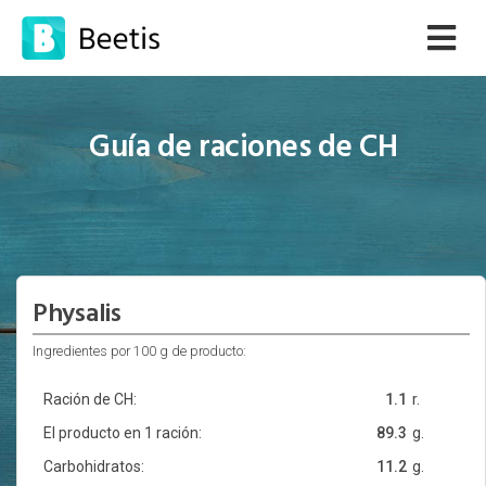
Guía de raciones de CH
Physalis
Ingredientes por 100 g de producto:
Ración de CH:
1.1
r.
El producto en 1 ración:
89.3
g.
Carbohidratos:
11.2
g.