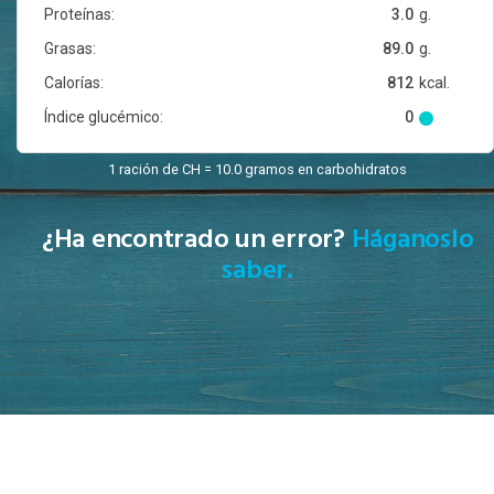
Proteínas:
3.0
g.
Grasas:
89.0
g.
Calorías:
812
kcal.
Índice glucémico:
0
1 ración de CH = 10.0 gramos en carbohidratos
¿Ha encontrado un error?
Háganoslo
saber.