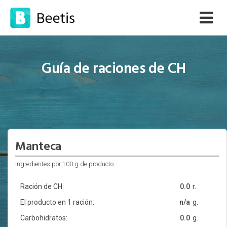
Guía de raciones de CH
Manteca
Ingredientes por 100 g de producto:
Ración de CH:
0.0
r.
El producto en 1 ración:
n/a
g.
Carbohidratos:
0.0
g.