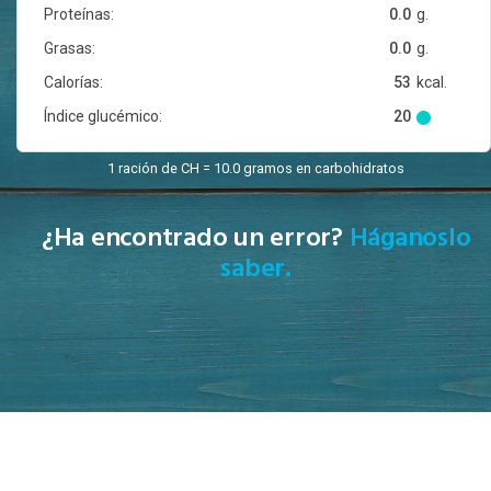
Proteínas:
0.0
g.
Grasas:
0.0
g.
Calorías:
53
kcal.
Índice glucémico:
20
1 ración de CH = 10.0 gramos en carbohidratos
¿Ha encontrado un error?
Háganoslo
saber.