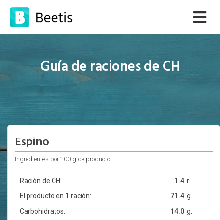
Guía de raciones de CH
Espino
Ingredientes por 100 g de producto:
Ración de CH:
1.4
r.
El producto en 1 ración:
71.4
g.
Carbohidratos:
14.0
g.