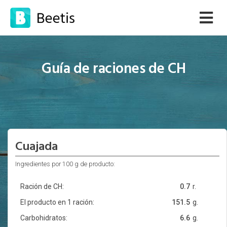
Guía de raciones de CH
Cuajada
Ingredientes por 100 g de producto:
Ración de CH:
0.7
r.
El producto en 1 ración:
151.5
g.
Carbohidratos:
6.6
g.