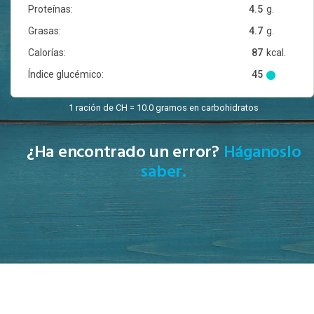
Proteínas:
4.5
g.
Grasas:
4.7
g.
Calorías:
87
kcal.
Índice glucémico:
45
1 ración de CH = 10.0 gramos en carbohidratos
¿Ha encontrado un error?
Háganoslo
saber.