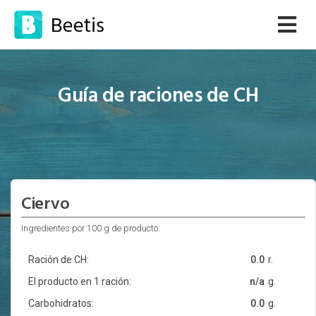
Guía de raciones de CH
Ciervo
Ingredientes por 100 g de producto:
Ración de CH:
0.0
r.
El producto en 1 ración:
n/a
g.
Carbohidratos:
0.0
g.