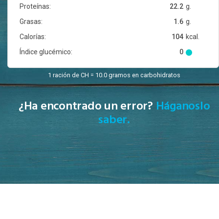
Proteínas:
22.2
g.
Grasas:
1.6
g.
Calorías:
104
kcal.
Índice glucémico:
0
1 ración de CH = 10.0 gramos en carbohidratos
¿Ha encontrado un error?
Háganoslo
saber.