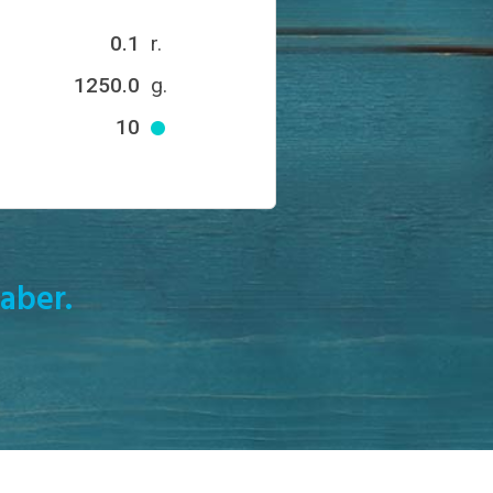
0.1
r.
1250.0
g.
10
aber.