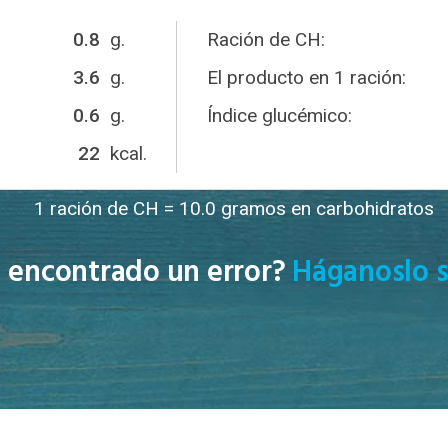
0.8
g.
Ración de CH:
3.6
g.
El producto en 1 ración:
0.6
g.
Índice glucémico:
22
kcal.
1 ración de CH = 10.0 gramos en carbohidratos
 encontrado un error?
Háganoslo s