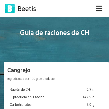
Guía de raciones de CH
Cangrejo
Ingredientes por 100 g de producto:
Ración de CH:
0.7
r.
El producto en 1 ración:
142.9
g.
Carbohidratos:
7.0
g.