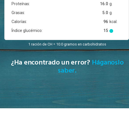
Proteínas:
16.0
g.
Grasas:
5.0
g.
Calorías:
96
kcal.
Índice glucémico:
15
1 ración de CH = 10.0 gramos en carbohidratos
¿Ha encontrado un error?
Háganoslo
saber.