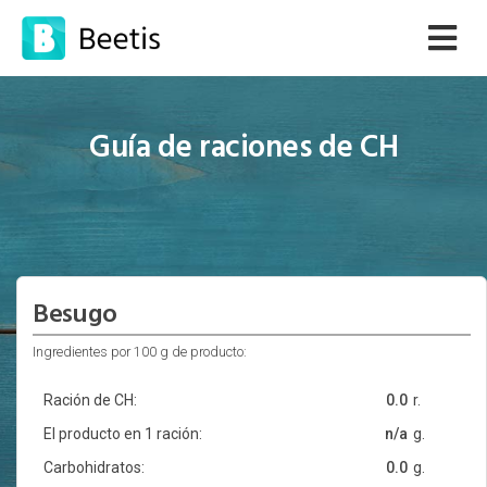
Guía de raciones de CH
Besugo
Ingredientes por 100 g de producto:
Ración de CH:
0.0
r.
El producto en 1 ración:
n/a
g.
Carbohidratos:
0.0
g.