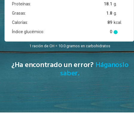
Proteínas:
18.1
g.
Grasas:
1.8
g.
Calorías:
89
kcal.
Índice glucémico:
0
1 ración de CH = 10.0 gramos en carbohidratos
¿Ha encontrado un error?
Háganoslo
saber.