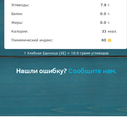
Углеводы:
7.8
г.
Белки:
0.0
г.
Жиры:
0.0
г.
Калории:
33
ккал.
Гликемический индекс:
60
1 Хлебная Единица (ХЕ) = 10.0 грамм углеводов
Нашли ошибку?
Сообщите нам.