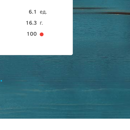
6.1
ед.
16.3
г.
100
.