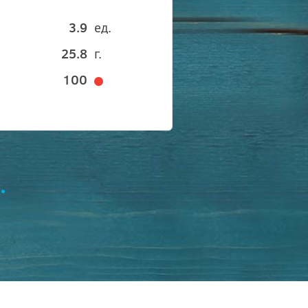
3.9
ед.
25.8
г.
100
.