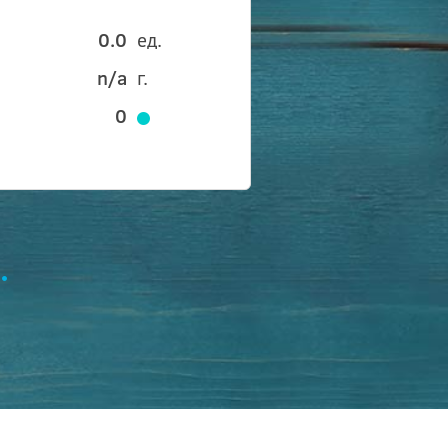
0.0
ед.
n/a
г.
0
.