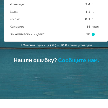
Углеводы:
3.4
г.
Белки:
1.3
г.
Жиры:
0.1
г.
Калории:
16
ккал.
Гликемический индекс:
10
1 Хлебная Единица (ХЕ) = 10.0 грамм углеводов
Нашли ошибку?
Сообщите нам.