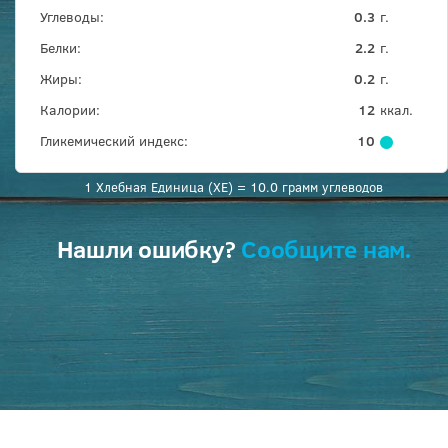
Углеводы:
0.3
г.
Белки:
2.2
г.
Жиры:
0.2
г.
Калории:
12
ккал.
Гликемический индекс:
10
1 Хлебная Единица (ХЕ) = 10.0 грамм углеводов
Нашли ошибку?
Сообщите нам.