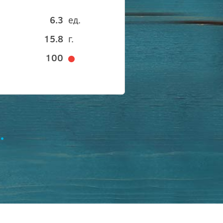
6.3
ед.
15.8
г.
100
.