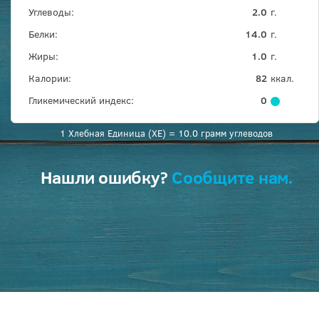
Углеводы:
2.0
г.
Белки:
14.0
г.
Жиры:
1.0
г.
Калории:
82
ккал.
Гликемический индекс:
0
1 Хлебная Единица (ХЕ) = 10.0 грамм углеводов
Нашли ошибку?
Сообщите нам.