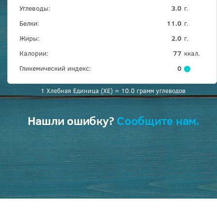
Углеводы:
3.0
г.
Белки:
11.0
г.
Жиры:
2.0
г.
Калории:
77
ккал.
Гликемический индекс:
0
1 Хлебная Единица (ХЕ) = 10.0 грамм углеводов
Нашли ошибку?
Сообщите нам.