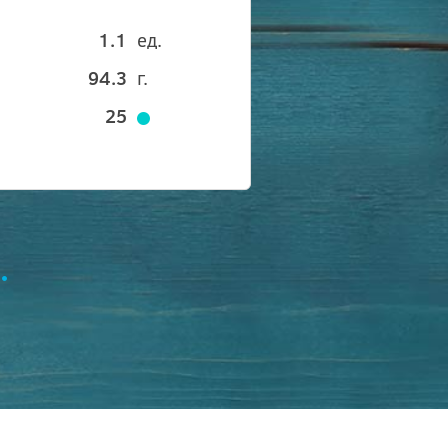
1.1
ед.
94.3
г.
25
.