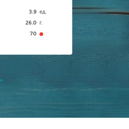
3.9
ед.
26.0
г.
70
.