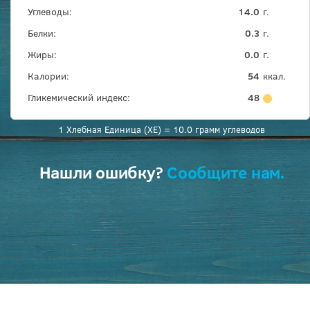
Углеводы:
14.0
г.
Белки:
0.3
г.
Жиры:
0.0
г.
Калории:
54
ккал.
Гликемический индекс:
48
1 Хлебная Единица (ХЕ) = 10.0 грамм углеводов
Нашли ошибку?
Сообщите нам.