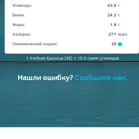
Углеводы:
43.6
г.
Белки:
24.2
г.
Жиры:
1.8
г.
Калории:
277
ккал.
Гликемический индекс:
35
1 Хлебная Единица (ХЕ) = 10.0 грамм углеводов
Нашли ошибку?
Сообщите нам.