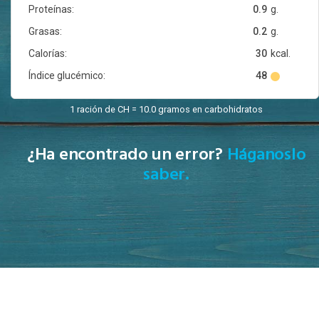
Proteínas:
0.9
g.
Grasas:
0.2
g.
Calorías:
30
kcal.
Índice glucémico:
48
1 ración de CH = 10.0 gramos en carbohidratos
¿Ha encontrado un error?
Háganoslo
saber.