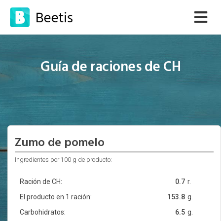
Guía de raciones de CH
Zumo de pomelo
Ingredientes por 100 g de producto:
Ración de CH:
0.7
r.
El producto en 1 ración:
153.8
g.
Carbohidratos:
6.5
g.