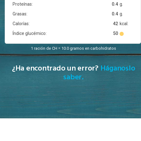
Proteínas:
0.4
g.
Grasas:
0.4
g.
Calorías:
42
kcal.
Índice glucémico:
50
1 ración de CH = 10.0 gramos en carbohidratos
¿Ha encontrado un error?
Háganoslo
saber.