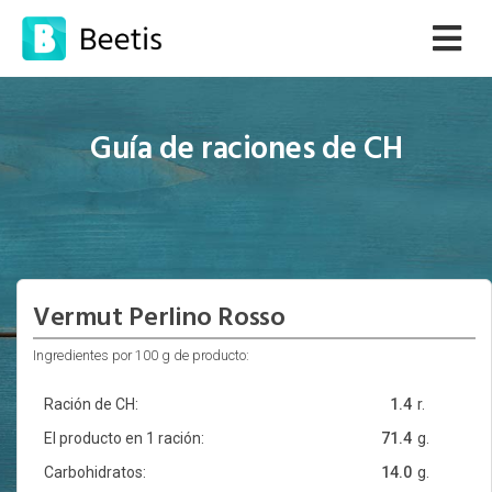
Guía de raciones de CH
Vermut Perlino Rosso
Ingredientes por 100 g de producto:
Ración de CH:
1.4
r.
El producto en 1 ración:
71.4
g.
Carbohidratos:
14.0
g.