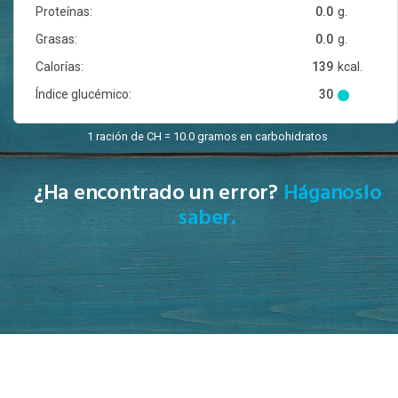
Proteínas:
0.0
g.
Grasas:
0.0
g.
Calorías:
139
kcal.
Índice glucémico:
30
1 ración de CH = 10.0 gramos en carbohidratos
¿Ha encontrado un error?
Háganoslo
saber.