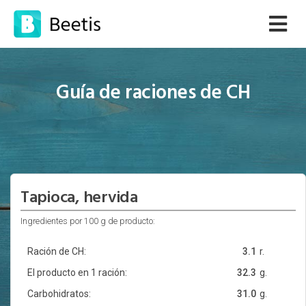
Guía de raciones de CH
Tapioca, hervida
Ingredientes por 100 g de producto:
Ración de CH:
3.1
r.
El producto en 1 ración:
32.3
g.
Carbohidratos:
31.0
g.