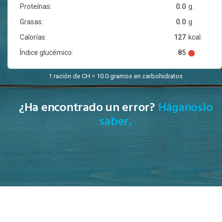
Proteínas:
0.0
g.
Grasas:
0.0
g.
Calorías:
127
kcal.
Índice glucémico:
85
1 ración de CH = 10.0 gramos en carbohidratos
¿Ha encontrado un error?
Háganoslo
saber.