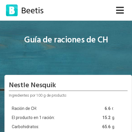
Guía de raciones de CH
Nestle Nesquik
Ingredientes por 100 g de producto:
Ración de CH:
6.6
r.
El producto en 1 ración:
15.2
g.
Carbohidratos:
65.6
g.