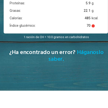
Proteínas:
5.9
g.
Grasas:
22.1
g.
Calorías:
485
kcal.
Índice glucémico:
70
1 ración de CH = 10.0 gramos en carbohidratos
¿Ha encontrado un error?
Háganoslo
saber.