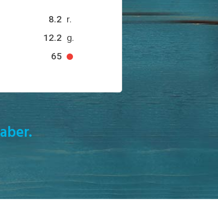
8.2
r.
12.2
g.
65
aber.