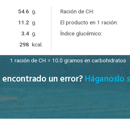
54.6
g.
Ración de CH:
11.2
g.
El producto en 1 ración:
3.4
g.
Índice glucémico:
298
kcal.
1 ración de CH = 10.0 gramos en carbohidratos
 encontrado un error?
Háganoslo s