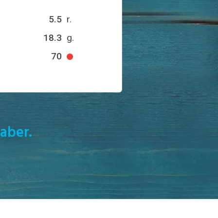
5.5
r.
18.3
g.
70
aber.