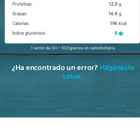
Proteínas:
12.0
g.
Grasas:
16.0
g.
Calorías:
196
kcal.
Índice glucémico:
0
1 ración de CH = 10.0 gramos en carbohidratos
¿Ha encontrado un error?
Háganoslo
saber.