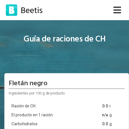
Guía de raciones de CH
Fletán negro
Ingredientes por 100 g de producto:
Ración de CH:
0.0
r.
El producto en 1 ración:
n/a
g.
Carbohidratos:
0.0
g.