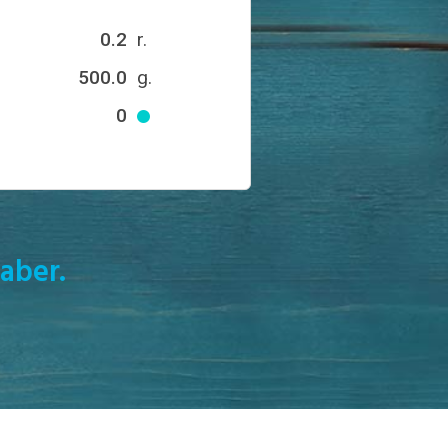
0.2
r.
500.0
g.
0
aber.