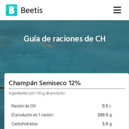
Guía de raciones de CH
Champán Semiseco 12%
Ingredientes por 100 g de producto:
Ración de CH:
0.5
r.
El producto en 1 ración:
200.0
g.
Carbohidratos:
5.0
g.