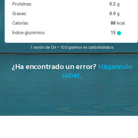
Proteínas:
0.2
g.
Grasas:
0.0
g.
Calorías:
88
kcal.
Índice glucémico:
15
1 ración de CH = 10.0 gramos en carbohidratos
¿Ha encontrado un error?
Háganoslo
saber.