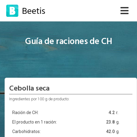
Guía de raciones de CH
Cebolla seca
Ingredientes por 100 g de producto:
Ración de CH:
4.2
r.
El producto en 1 ración:
23.8
g.
Carbohidratos:
42.0
g.