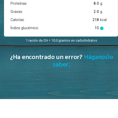
Proteínas:
8.0
g.
Grasas:
2.0
g.
Calorías:
218
kcal.
Índice glucémico:
15
1 ración de CH = 10.0 gramos en carbohidratos
¿Ha encontrado un error?
Háganoslo
saber.