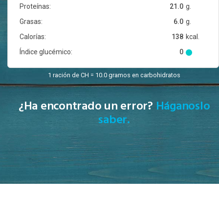
Proteínas:
21.0
g.
Grasas:
6.0
g.
Calorías:
138
kcal.
Índice glucémico:
0
1 ración de CH = 10.0 gramos en carbohidratos
¿Ha encontrado un error?
Háganoslo
saber.