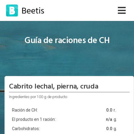
Guía de raciones de CH
Cabrito lechal, pierna, cruda
Ingredientes por 100 g de producto:
Ración de CH:
0.0
r.
El producto en 1 ración:
n/a
g.
Carbohidratos:
0.0
g.