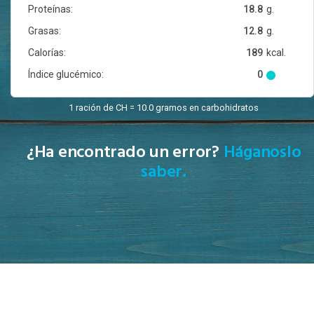
Proteínas:
18.8
g.
Grasas:
12.8
g.
Calorías:
189
kcal.
Índice glucémico:
0
1 ración de CH = 10.0 gramos en carbohidratos
¿Ha encontrado un error?
Háganoslo
saber.