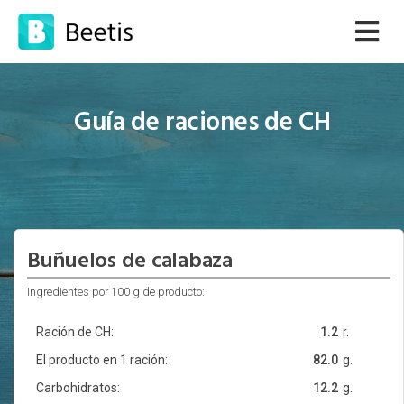
Guía de raciones de CH
Buñuelos de calabaza
Ingredientes por 100 g de producto:
Ración de CH:
1.2
r.
El producto en 1 ración:
82.0
g.
Carbohidratos:
12.2
g.