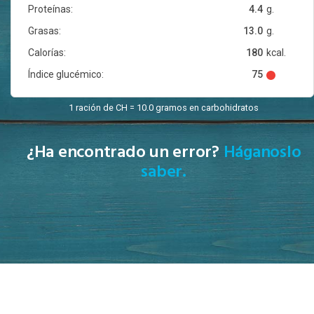
Proteínas:
4.4
g.
Grasas:
13.0
g.
Calorías:
180
kcal.
Índice glucémico:
75
1 ración de CH = 10.0 gramos en carbohidratos
¿Ha encontrado un error?
Háganoslo
saber.