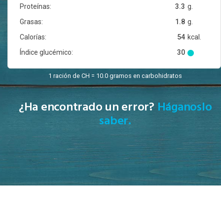
Proteínas:
3.3
g.
Grasas:
1.8
g.
Calorías:
54
kcal.
Índice glucémico:
30
1 ración de CH = 10.0 gramos en carbohidratos
¿Ha encontrado un error?
Háganoslo
saber.